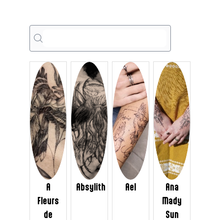
AFDP
A
A
AMS
A
Absylith
Ael
Ana
Fleurs
Mady
de
Sun